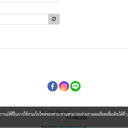
ผู้เข้าชมวันนี้
1
บการณ์ที่ดีในการใช้งานเว็บไซต์ของท่าน ท่านสามารถอ่านรายละเอียดเพิ่มเติมได้ที่
Powered by
MakeWebEasy.com