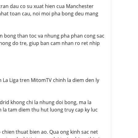
tran dau co su xuat hien cua Manchester
u nhat toan cau, noi moi pha bong deu mang
yen bong than toc va nhung pha phan cong sac
khong do tre, giup ban cam nhan ro ret nhip
La Liga tren MitomTV chinh la diem den ly
drid khong chi la nhung doi bong, ma la
 la tam diem thu hut luong truy cap ky luc
 chien thuat bien ao. Qua ong kinh sac net