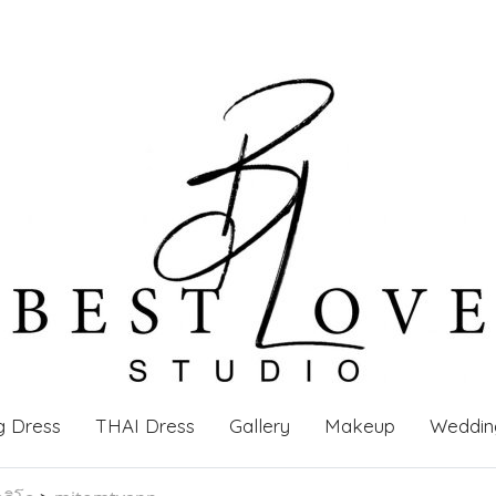
g Dress
THAI Dress
Gallery
Makeup
Weddin