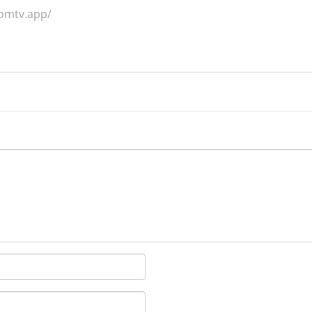
tomtv.app/