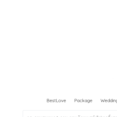
BestLove
Package
Weddin