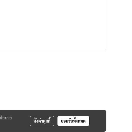
นโยบาย
ตั้งค่าคุกกี้
ยอมรับทั้งหมด