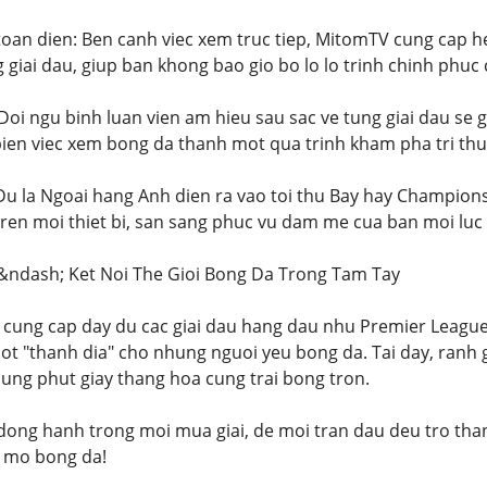
toan dien: Ben canh viec xem truc tiep, MitomTV cung cap he
g giai dau, giup ban khong bao gio bo lo lo trinh chinh phuc
 Doi ngu binh luan vien am hieu sau sac ve tung giai dau se 
ien viec xem bong da thanh mot qua trinh kham pha tri thu
 Du la Ngoai hang Anh dien ra vao toi thu Bay hay Champio
ren moi thiet bi, san sang phuc vu dam me cua ban moi luc 
&ndash; Ket Noi The Gioi Bong Da Trong Tam Tay
iec cung cap day du cac giai dau hang dau nhu Premier Leag
ot "thanh dia" cho nhung nguoi yeu bong da. Tai day, ranh gi
ng phut giay thang hoa cung trai bong tron.
ng hanh trong moi mua giai, de moi tran dau deu tro than
 mo bong da!