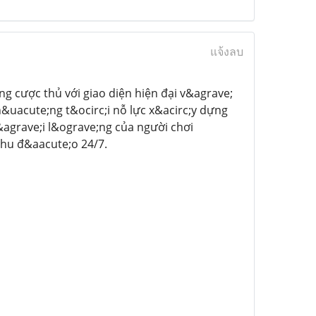
แจ้งลบ
g cược thủ với giao diện hiện đại v&agrave;
&uacute;ng t&ocirc;i nỗ lực x&acirc;y dựng
agrave;i l&ograve;ng của người chơi
chu đ&aacute;o 24/7.