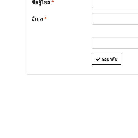
ชื่อผู้โพส
*
อีเมล
*
ตอบกลับ