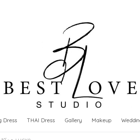
g Dress
THAI Dress
Gallery
Makeup
Weddin