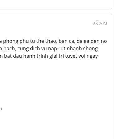
แจ้งลบ
me phong phu tu the thao, ban ca, da ga den no
h bach, cung dich vu nap rut nhanh chong
n bat dau hanh trinh giai tri tuyet voi ngay
m