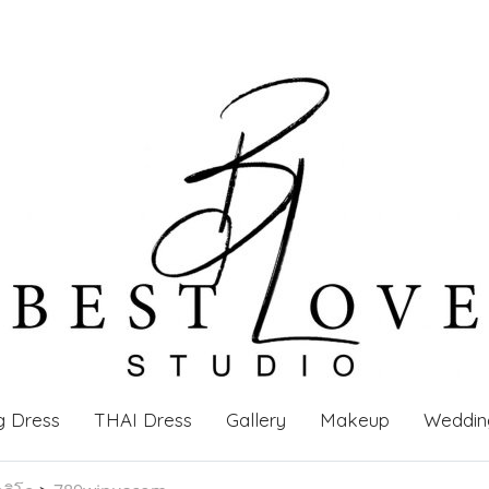
g Dress
THAI Dress
Gallery
Makeup
Weddin