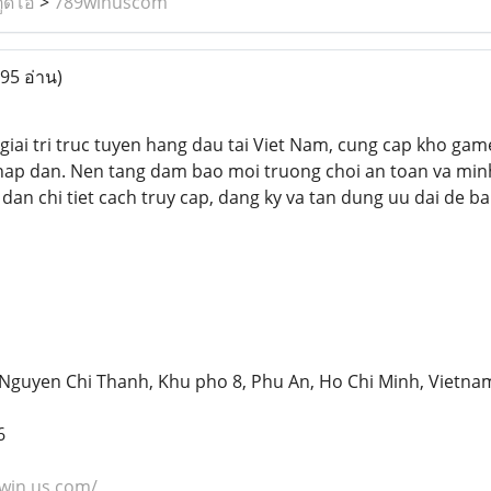
ูดิโอ
>
789winuscom
95 อ่าน)
 giai tri truc tuyen hang dau tai Viet Nam, cung cap kho ga
 hap dan. Nen tang dam bao moi truong choi an toan va min
 dan chi tiet cach truy cap, dang ky va tan dung uu dai de ba
 Nguyen Chi Thanh, Khu pho 8, Phu An, Ho Chi Minh, Vietna
6
9win.us.com/