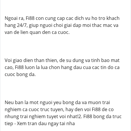
Ngoai ra, Fi88 con cung cap cac dich vu ho tro khach
hang 24/7, giup nguoi choi giai dap moi thac mac va
van de lien quan den ca cuoc.
Voi giao dien than thien, de su dung va tinh bao mat
cao, Fi88 luon la lua chon hang dau cua cac tin do ca
cuoc bong da.
Neu ban la mot nguoi yeu bong da va muon trai
nghiem ca cuoc truc tuyen, hay den voi Fi88 de co
nhung trai nghiem tuyet voi nhat!2. Fi88 bong da truc
tiep - Xem tran dau ngay tai nha