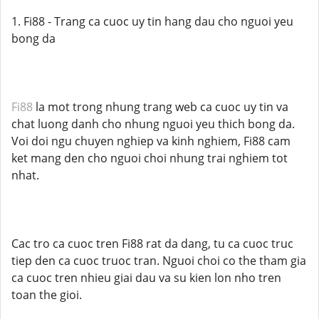
1. Fi88 - Trang ca cuoc uy tin hang dau cho nguoi yeu
bong da
Fi88
la mot trong nhung trang web ca cuoc uy tin va
chat luong danh cho nhung nguoi yeu thich bong da.
Voi doi ngu chuyen nghiep va kinh nghiem, Fi88 cam
ket mang den cho nguoi choi nhung trai nghiem tot
nhat.
Cac tro ca cuoc tren Fi88 rat da dang, tu ca cuoc truc
tiep den ca cuoc truoc tran. Nguoi choi co the tham gia
ca cuoc tren nhieu giai dau va su kien lon nho tren
toan the gioi.