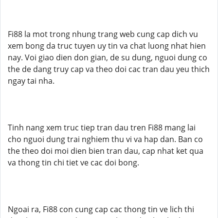
Fi88 la mot trong nhung trang web cung cap dich vu
xem bong da truc tuyen uy tin va chat luong nhat hien
nay. Voi giao dien don gian, de su dung, nguoi dung co
the de dang truy cap va theo doi cac tran dau yeu thich
ngay tai nha.
Tinh nang xem truc tiep tran dau tren Fi88 mang lai
cho nguoi dung trai nghiem thu vi va hap dan. Ban co
the theo doi moi dien bien tran dau, cap nhat ket qua
va thong tin chi tiet ve cac doi bong.
Ngoai ra, Fi88 con cung cap cac thong tin ve lich thi