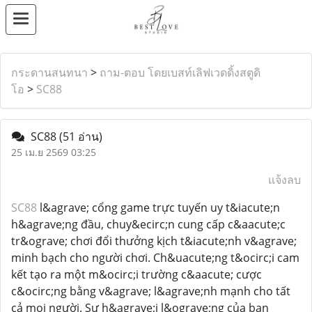
กระดานสนทนา
>
ถาม-ตอบ โดยเบสท์เลิฟเวดดิ้งสตูดิ
โอ
>
SC88
SC88
(51 อ่าน)
25 เม.ย 2569 03:25
แจ้งลบ
SC88
l&agrave; cổng game trực tuyến uy t&iacute;n
h&agrave;ng đầu, chuy&ecirc;n cung cấp c&aacute;c
tr&ograve; chơi đổi thưởng kịch t&iacute;nh v&agrave;
minh bạch cho người chơi. Ch&uacute;ng t&ocirc;i cam
kết tạo ra một m&ocirc;i trường c&aacute; cược
c&ocirc;ng bằng v&agrave; l&agrave;nh mạnh cho tất
cả mọi người. Sự h&agrave;i l&ograve;ng của bạn