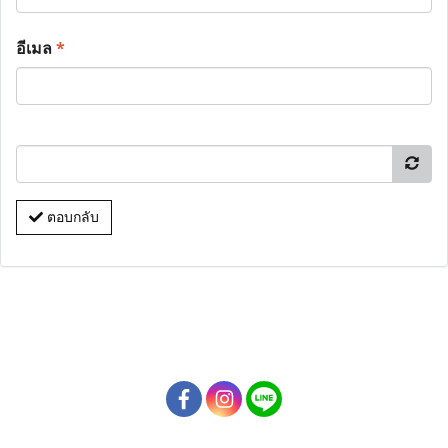
อีเมล
*
ตอบกลับ