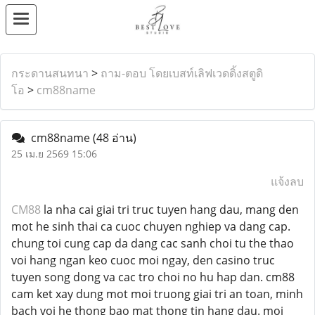
กระดานสนทนา
>
ถาม-ตอบ โดยเบสท์เลิฟเวดดิ้งสตูดิ
โอ
>
cm88name
cm88name
(48 อ่าน)
25 เม.ย 2569 15:06
แจ้งลบ
CM88
la nha cai giai tri truc tuyen hang dau, mang den
mot he sinh thai ca cuoc chuyen nghiep va dang cap.
chung toi cung cap da dang cac sanh choi tu the thao
voi hang ngan keo cuoc moi ngay, den casino truc
tuyen song dong va cac tro choi no hu hap dan. cm88
cam ket xay dung mot moi truong giai tri an toan, minh
bach voi he thong bao mat thong tin hang dau. moi