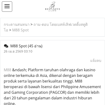
กระดานสนทนา
>
ถาม-ตอบ โดยเบสท์เลิฟเวดดิ้งสตูดิ
โอ
>
M88 Spot
M88 Spot
(45 อ่าน)
26 เม.ย 2569 03:10
แจ้งลบ
M88
&ndash; Platform taruhan olahraga dan kasino
online terkemuka di Asia, dikenal dengan beragam
produk serta layanan berkualitas tinggi. M88
beroperasi di bawah lisensi dari Philippine Amusement
and Gaming Corporation (PAGCOR) dan memiliki lebih
dari 20 tahun pengalaman dalam industri hiburan
online.