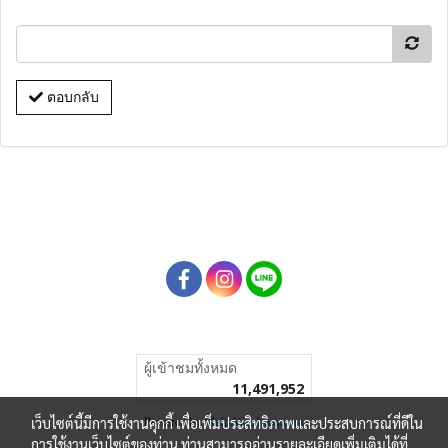
ตอบกลับ
ผู้เข้าชมทั้งหมด
11,491,952
เว็บไซต์นี้มีการใช้งานคุกกี้ เพื่อเพิ่มประสิทธิภาพและประสบการณ์ที่ดีใน
Powered by
MakeWebEasy.com
การใช้งานเว็บไซต์ของท่าน ท่านสามารถอ่านรายละเอียดเพิ่มเติมได้ที่