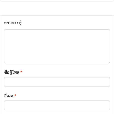
ตอบกระทู้
ชื่อผู้โพส
*
อีเมล
*