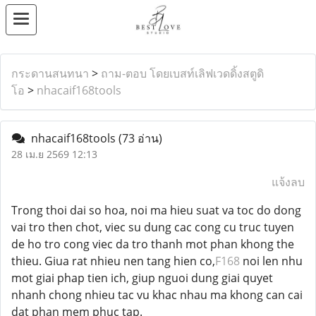
กระดานสนทนา
>
ถาม-ตอบ โดยเบสท์เลิฟเวดดิ้งสตูดิ
โอ
>
nhacaif168tools
nhacaif168tools
(73 อ่าน)
28 เม.ย 2569 12:13
แจ้งลบ
Trong thoi dai so hoa, noi ma hieu suat va toc do dong
vai tro then chot, viec su dung cac cong cu truc tuyen
de ho tro cong viec da tro thanh mot phan khong the
thieu. Giua rat nhieu nen tang hien co,
F168
noi len nhu
mot giai phap tien ich, giup nguoi dung giai quyet
nhanh chong nhieu tac vu khac nhau ma khong can cai
dat phan mem phuc tap.