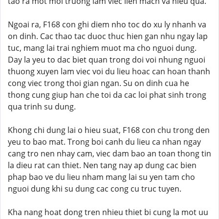
tao ra mot moi truong lam viec lien mach va hieu qua.
Ngoai ra, F168 con ghi diem nho toc do xu ly nhanh va
on dinh. Cac thao tac duoc thuc hien gan nhu ngay lap
tuc, mang lai trai nghiem muot ma cho nguoi dung.
Day la yeu to dac biet quan trong doi voi nhung nguoi
thuong xuyen lam viec voi du lieu hoac can hoan thanh
cong viec trong thoi gian ngan. Su on dinh cua he
thong cung giup han che toi da cac loi phat sinh trong
qua trinh su dung.
Khong chi dung lai o hieu suat, F168 con chu trong den
yeu to bao mat. Trong boi canh du lieu ca nhan ngay
cang tro nen nhay cam, viec dam bao an toan thong tin
la dieu rat can thiet. Nen tang nay ap dung cac bien
phap bao ve du lieu nham mang lai su yen tam cho
nguoi dung khi su dung cac cong cu truc tuyen.
Kha nang hoat dong tren nhieu thiet bi cung la mot uu