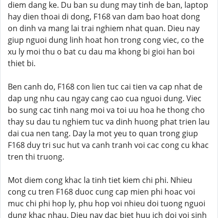
diem dang ke. Du ban su dung may tinh de ban, laptop
hay dien thoai di dong, F168 van dam bao hoat dong
on dinh va mang lai trai nghiem nhat quan. Dieu nay
giup nguoi dung linh hoat hon trong cong viec, co the
xu ly moi thu o bat cu dau ma khong bi gioi han boi
thiet bi.
Ben canh do, F168 con lien tuc cai tien va cap nhat de
dap ung nhu cau ngay cang cao cua nguoi dung. Viec
bo sung cac tinh nang moi va toi uu hoa he thong cho
thay su dau tu nghiem tuc va dinh huong phat trien lau
dai cua nen tang. Day la mot yeu to quan trong giup
F168 duy tri suc hut va canh tranh voi cac cong cu khac
tren thi truong.
Mot diem cong khac la tinh tiet kiem chi phi. Nhieu
cong cu tren F168 duoc cung cap mien phi hoac voi
muc chi phi hop ly, phu hop voi nhieu doi tuong nguoi
dung khac nhau. Dieu nay dac biet huu ich doi voi sinh