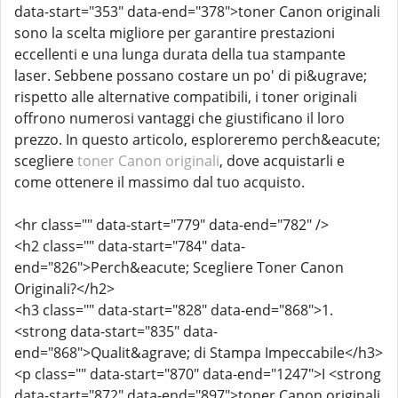
data-start="353" data-end="378">toner Canon originali
sono la scelta migliore per garantire prestazioni
eccellenti e una lunga durata della tua stampante
laser. Sebbene possano costare un po' di pi&ugrave;
rispetto alle alternative compatibili, i toner originali
offrono numerosi vantaggi che giustificano il loro
prezzo. In questo articolo, esploreremo perch&eacute;
scegliere
toner Canon originali
, dove acquistarli e
come ottenere il massimo dal tuo acquisto.
<hr class="" data-start="779" data-end="782" />
<h2 class="" data-start="784" data-
end="826">Perch&eacute; Scegliere Toner Canon
Originali?</h2>
<h3 class="" data-start="828" data-end="868">1.
<strong data-start="835" data-
end="868">Qualit&agrave; di Stampa Impeccabile</h3>
<p class="" data-start="870" data-end="1247">I <strong
data-start="872" data-end="897">toner Canon originali