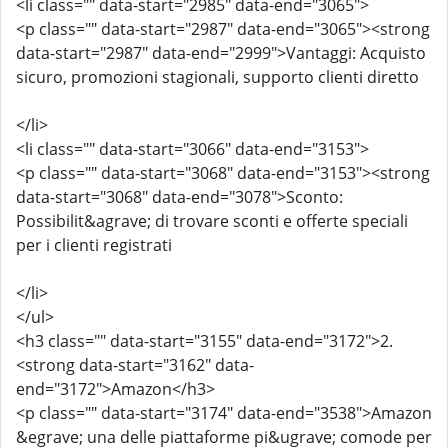
<li class="" data-start="2985" data-end="3065">
<p class="" data-start="2987" data-end="3065"><strong
data-start="2987" data-end="2999">Vantaggi: Acquisto
sicuro, promozioni stagionali, supporto clienti diretto
</li>
<li class="" data-start="3066" data-end="3153">
<p class="" data-start="3068" data-end="3153"><strong
data-start="3068" data-end="3078">Sconto:
Possibilit&agrave; di trovare sconti e offerte speciali
per i clienti registrati
</li>
</ul>
<h3 class="" data-start="3155" data-end="3172">2.
<strong data-start="3162" data-
end="3172">Amazon</h3>
<p class="" data-start="3174" data-end="3538">Amazon
&egrave; una delle piattaforme pi&ugrave; comode per