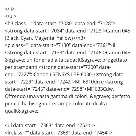
</li>
</ul>
<h3 class="" data-start="7080" data-end="7128">
<strong data-start="7084" data-end="7128">Canon 045
(Black, Cyan, Magenta, Yellow)</h3>
<p class="" data-start="7130" data-end="7361">Il
<strong data-start="7133" data-end="7146">Canon 045
&egrave; un toner ad alta capacit&agrave; progettato
per stampanti <strong data-start="7200" data-
end="7227">Canon i-SENSYS LBP 6030, <strong data-
start="7229" data-end="7242">MF 6310dn e <strong
data-start="7245" data-end="7258">MF 633Cdw.
Offrendo una vasta gamma di colori, &egrave; perfetto
per chi ha bisogno di stampe colorate di alta
qualit&agrave;.
<ul data-start="7363" data-end="7521">
<li class="" data-start="7363" data-end="7454">