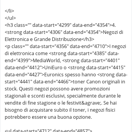
</li>
</ul>
<h3 class="" data-start="4299" data-end="4354">4.
<strong data-start="4306" data-end="4354">Negozi di
Elettronica e Grande Distribuzione</h3>
<p class="" data-start="4356" data-end="4710">I negozi
di elettronica come <strong data-start="4385" data-
end="4399">MediaWorld, <strong data-start="4401"
data-end="4412">UniEuro o <strong data-start="4415"
data-end="4427">Euronics spesso hanno <strong data-
start="4441" data-end="4466">toner Canon originali in
stock. Questi negozi possono avere promozioni
stagionali e sconti esclusivi, specialmente durante le
vendite di fine stagione o le festivit&agrave;. Se hai
bisogno di acquistare subito il toner, i negozi fisici
potrebbero essere una buona opzione.
<ul data-start="4712" data-end="4857">