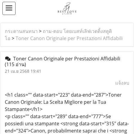
กระดานสนทนา
>
ถาม-ตอบ โดยเบสท์เลิฟเวดดิ้งสตูดิ
โอ
>
Toner Canon Originale per Prestazioni Affidabili
Toner Canon Originale per Prestazioni Affidabili
(115 อ่าน)
21 เม.ย 2568 19:41
แจ้งลบ
<h1 class="" data-start="223" data-end="287">Toner
Canon Originale: La Scelta Migliore per la Tua
Stampante</h1>
<p class="" data-start="289" data-end="777">Se
possiedi una stampante <strong data-start="315" data-
end="324">Canon, probabilmente saprai che i <strong