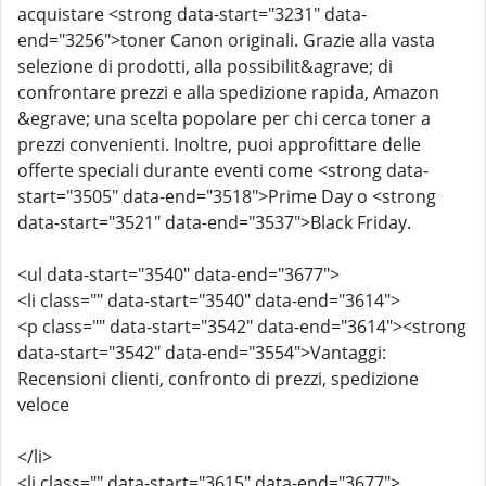
acquistare <strong data-start="3231" data-
end="3256">toner Canon originali. Grazie alla vasta
selezione di prodotti, alla possibilit&agrave; di
confrontare prezzi e alla spedizione rapida, Amazon
&egrave; una scelta popolare per chi cerca toner a
prezzi convenienti. Inoltre, puoi approfittare delle
offerte speciali durante eventi come <strong data-
start="3505" data-end="3518">Prime Day o <strong
data-start="3521" data-end="3537">Black Friday.
<ul data-start="3540" data-end="3677">
<li class="" data-start="3540" data-end="3614">
<p class="" data-start="3542" data-end="3614"><strong
data-start="3542" data-end="3554">Vantaggi:
Recensioni clienti, confronto di prezzi, spedizione
veloce
</li>
<li class="" data-start="3615" data-end="3677">