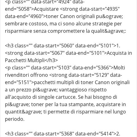
<p class="" data-start="4924" data-
end="5058">Acquistare <strong data-start="4935"
data-end="4960">toner Canon originali pu&ograve;
sembrare costoso, ma ci sono alcune strategie per
risparmiare senza compromettere la qualit&agrave;:
<h3 class="" data-start="5060" data-end="5101">1.
<strong data-start="5067" data-end="5101">Acquista in
Pacchetti Multipli</h3>
<p class="" data-start="5103" data-end="5366">Molti
rivenditori offrono <strong data-start="5129" data-
end="5151">pacchetti multipli di toner Canon originali
a un prezzo pi&ugrave; vantaggioso rispetto
all'acquisto di singole cartucce. Se hai bisogno di
pi&ugrave; toner per la tua stampante, acquistare in
quantit&agrave; ti permette di risparmiare nel lungo
periodo.
<h3 class="" data-start="5368" data-end="5414">2.