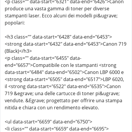
<p class="" data-start="6321" data-end="6426">Canon
produce una vasta gamma di toner per diverse
stampanti laser. Ecco alcuni dei modelli pi&ugrave;
popolari:
<h3 class="" data-start="6428" data-end="6453">
<strong data-start="6432" data-end="6453">Canon 719
(Black)</h3>
<p class="" data-start="6455" data-
end="6657">Compatibile con le stampanti <strong
data-start="6484" data-end="6502">Canon LBP 6000 e
<strong data-start="6505" data-end="6517">LBP 6020,
il <strong data-start="6522" data-end="6535">Canon
719 &egrave; una delle cartucce di toner pi&ugrave;
vendute. &Egrave; progettato per offrire una stampa
nitida e chiara con un rendimento elevato.
<ul data-start="6659" data-end="6750">
<li class="" data-start="6659" data-end="6695">