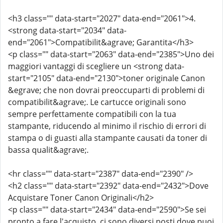
<h3 class="" data-start="2027" data-end="2061">4.
<strong data-start="2034" data-
end="2061">Compatibilit&agrave; Garantita</h3>
<p class="" data-start="2063" data-end="2385">Uno dei
maggiori vantaggi di scegliere un <strong data-
start="2105" data-end="2130">toner originale Canon
&egrave; che non dovrai preoccuparti di problemi di
compatibilit&agrave;. Le cartucce originali sono
sempre perfettamente compatibili con la tua
stampante, riducendo al minimo il rischio di errori di
stampa o di guasti alla stampante causati da toner di
bassa qualit&agrave;.
<hr class="" data-start="2387" data-end="2390" />
<h2 class="" data-start="2392" data-end="2432">Dove
Acquistare Toner Canon Originali</h2>
<p class="" data-start="2434" data-end="2590">Se sei
pronto a fare l'acquisto, ci sono diversi posti dove puoi