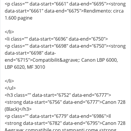
<p class="" data-start="6661" data-end="6695"><strong
data-start="6661" data-end="6675">Rendimento: circa
1.600 pagine
</li>
<li class="" data-start="6696" data-end="6750">
<p class="" data-start="6698" data-end="6750"><strong
data-start="6698" data-
end="6715">Compatibilit&agrave;: Canon LBP 6000,
LBP 6020, MF 3010
</li>
</ul>
<h3 class="" data-start="6752" data-end="6777">
<strong data-start="6756" data-end="6777">Canon 728
(Black)</h3>
<p class="" data-start="6779" data-end="6986">Il
<strong data-start="6782" data-end="6795">Canon 728
&egrave; compatibile con stampanti come <strong