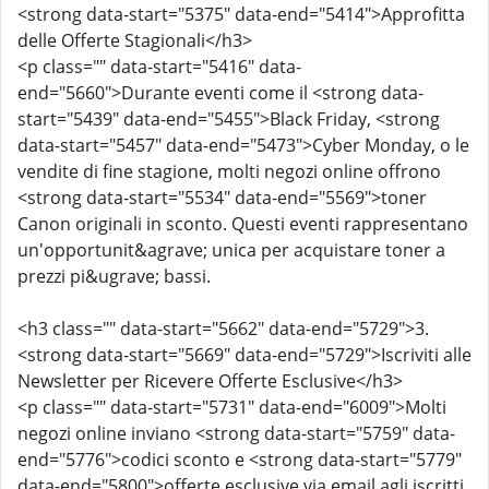
<strong data-start="5375" data-end="5414">Approfitta
delle Offerte Stagionali</h3>
<p class="" data-start="5416" data-
end="5660">Durante eventi come il <strong data-
start="5439" data-end="5455">Black Friday, <strong
data-start="5457" data-end="5473">Cyber Monday, o le
vendite di fine stagione, molti negozi online offrono
<strong data-start="5534" data-end="5569">toner
Canon originali in sconto. Questi eventi rappresentano
un'opportunit&agrave; unica per acquistare toner a
prezzi pi&ugrave; bassi.
<h3 class="" data-start="5662" data-end="5729">3.
<strong data-start="5669" data-end="5729">Iscriviti alle
Newsletter per Ricevere Offerte Esclusive</h3>
<p class="" data-start="5731" data-end="6009">Molti
negozi online inviano <strong data-start="5759" data-
end="5776">codici sconto e <strong data-start="5779"
data-end="5800">offerte esclusive via email agli iscritti