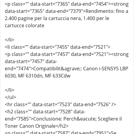
<p class="" data-start="7365" data-end="7454"><strong
data-start="7365" data-end="7379">Rendimento: fino a
2.400 pagine per la cartuccia nera, 1.400 per le
cartucce colorate
</li>
<li class="" data-start="7455" data-end="7521">
<p class="" data-start="7457" data-end="7521"><strong
data-start="7457" data-
end="7474">Compatibilit&agrave;: Canon i-SENSYS LBP
6030, MF 6310dn, MF 633Cdw
</li>
</ul>
<hr class="" data-start="7523" data-end="7526" />
<h2 class="" data-start="7528" data-
end="7585">Conclusione: Perch&eacute; Scegliere il
Toner Canon Originale</h2>
<p class="" data-start="7587" data-end="7951">Se