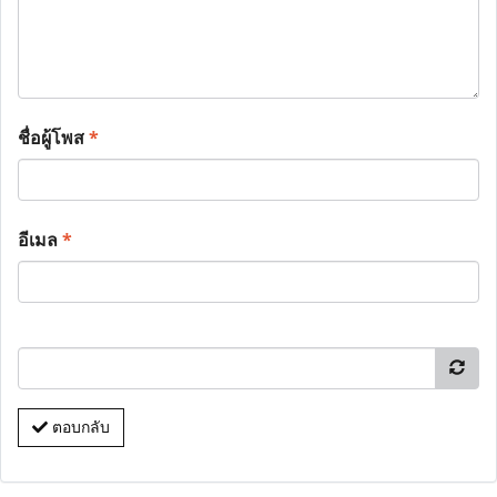
ชื่อผู้โพส
*
อีเมล
*
ตอบกลับ