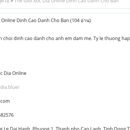
ูดิโอ
>
The Gioi Xoc Dia Online Dinh Cao Danh Cho Ban
a Online Dinh Cao Danh Cho Ban
(104 อ่าน)
n choi dinh cao danh cho anh em dam me. Ty le thuong hap d
c Dia Online
cdia.blue/
l.com
682576
ong Le Dai Hanh, Phuong 1, Thanh pho Cao Lanh, Tinh Dong 