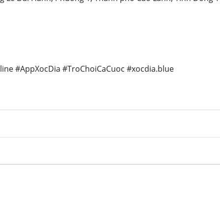
line #AppXocDia #TroChoiCaCuoc #xocdia.blue