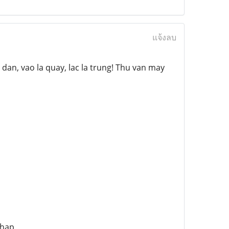
แจ้งลบ
an, vao la quay, lac la trung! Thu van may
Thap