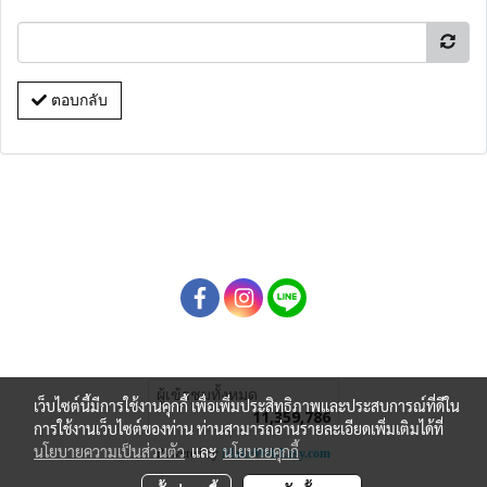
ตอบกลับ
ผู้เข้าชมทั้งหมด
เว็บไซต์นี้มีการใช้งานคุกกี้ เพื่อเพิ่มประสิทธิภาพและประสบการณ์ที่ดีใน
11,359,786
การใช้งานเว็บไซต์ของท่าน ท่านสามารถอ่านรายละเอียดเพิ่มเติมได้ที่
นโยบายความเป็นส่วนตัว
และ
นโยบายคุกกี้
Powered by
MakeWebEasy.com