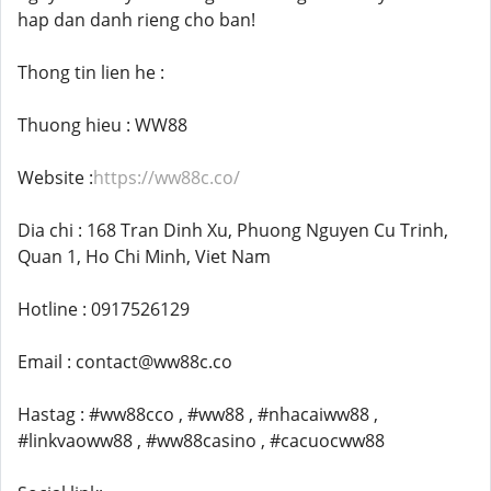
hap dan danh rieng cho ban!
Thong tin lien he :
Thuong hieu : WW88
Website :
https://ww88c.co/
Dia chi : 168 Tran Dinh Xu, Phuong Nguyen Cu Trinh,
Quan 1, Ho Chi Minh, Viet Nam
Hotline : 0917526129
Email : contact@ww88c.co
Hastag : #ww88cco , #ww88 , #nhacaiww88 ,
#linkvaoww88 , #ww88casino , #cacuocww88