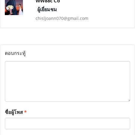
WW88c Co
ผู้เยี่ยมชม
chisljoann070@gmail.com
ตอบกระทู้
ชื่อผู้โพส
*