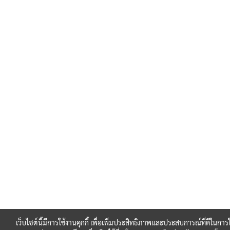
เว็บไซต์นี้มีการใช้งานคุกกี้ เพื่อเพิ่มประสิทธิภาพและประสบการณ์ที่ดีในกา