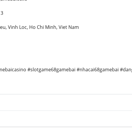
13
ieu, Vinh Loc, Ho Chi Minh, Viet Nam
ebaicasino #slotgame68gamebai #nhacai68gamebai #da