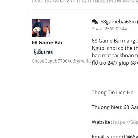
กระดานสนทนา
>
ถาม-ตอบ โดยเบสท์เลิฟเวดดิ้งสต
68gamebai68io
7 พ.ค. 2569 09:44
68 Game Bai mang đe
68 Game Bài
Nguoi choi co the t
ผู้เยี่ยมชม
bao mat tai khoan t
ChaseGageb77964u@gmail.com
ho tro 24/7 giup 68
Thong Tin Lien He
Thuong hieu: 68 Ga
Website:
https://68
Email: support@68