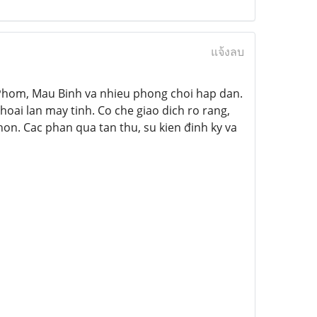
แจ้งลบ
 Phom, Mau Binh va nhieu phong choi hap dan.
oai lan may tinh. Co che giao dich ro rang,
hon. Cac phan qua tan thu, su kien đinh ky va