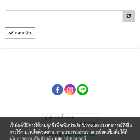
ตอบกลับ
ผู้เข้าชมทั้งหมด
11,408,135
เว็บไซต์นี้มีการใช้งานคุกกี้ เพื่อเพิ่มประสิทธิภาพและประสบการณ์ที่ดีใน
การใช้งานเว็บไซต์ของท่าน ท่านสามารถอ่านรายละเอียดเพิ่มเติมได้ที่
Powered by
MakeWebEasy.com
นโยบายความเป็นส่วนตัว
และ
นโยบายคุกกี้