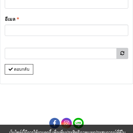
อีเมล
*
ตอบกลับ
เว็บไซต์นี้มีการใช้งานคุกกี้ เพื่อเพิ่มประสิทธิภาพและประสบการณ์ที่ดีใน