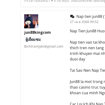
กระดานสนทนา
>
ถาม-ตอบ โดยเบสท์เลิฟเวดดิ้งสต
Nap tien jun88
(
27 เม.ย 2568 09:52
Nap Tien Jun88 Huo
jun88kingcom
ผู้เยี่ยมชม
Nap tien vao tai kh
Bichtramjybi@gmail.com
thich tren nen tang
trinh khuyen mai nh
duoi day
Tai Sao Nen Nap Ti
Jun88 la mot trong 
thao casino truc tuy
khoan cua minh Ngoa
Cac Loi Ich Khi Nap 