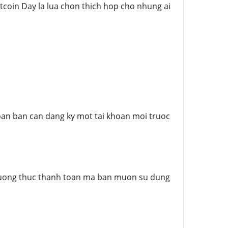
itcoin Day la lua chon thich hop cho nhung ai
oan ban can dang ky mot tai khoan moi truoc
phuong thuc thanh toan ma ban muon su dung