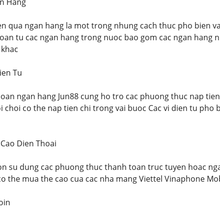
an Hang
n qua ngan hang la mot trong nhung cach thuc pho bien va 
hoan tu cac ngan hang trong nuoc bao gom cac ngan hang
 khac
ien Tu
oan ngan hang Jun88 cung ho tro cac phuong thuc nap tien 
oi choi co the nap tien chi trong vai buoc Cac vi dien tu p
 Cao Dien Thoai
 su dung cac phuong thuc thanh toan truc tuyen hoac ngan
 co the mua the cao cua cac nha mang Viettel Vinaphone Mo
oin