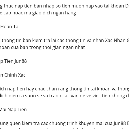
 thuc nap tien ban nhap so tien muon nap vao tai khoan Do
he cao hoac ma giao dich ngan hang
 Hoan Tat
thong tin ban kiem tra lai cac thong tin va nhan Xac Nhan Gi
hoan cua ban trong thoi gian ngan nhat
p Tien Jun88
n Chinh Xac
dich nap tien hay chac chan rang thong tin tai khoan va thon
ich dien ra suon se va tranh cac van de ve viec tien khong 
Mai Nap Tien
dung quen kiem tra cac chuong trinh khuyen mai cua Jun88 B