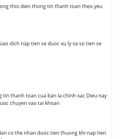
ng thoi dien thong tin thanh toan theo yeu
ao dich nap tien se duoc xu ly va so tien se
g tin thanh toan cua ban la chinh xac Dieu nay
duoc chuyen vao tai khoan
an co the nhan duoc tien thuong khi nap tien