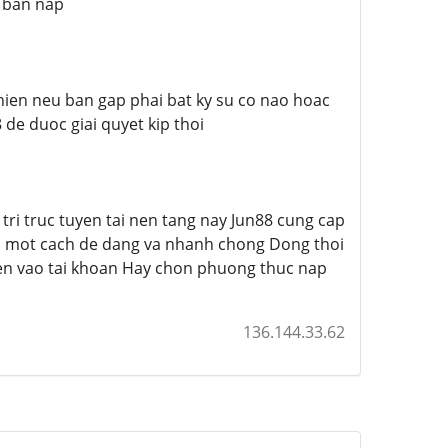
n ban nap
hien neu ban gap phai bat ky su co nao hoac
de duoc giai quyet kip thoi
 tri truc tuyen tai nen tang nay Jun88 cung cap
ich mot cach de dang va nhanh chong Dong thoi
ien vao tai khoan Hay chon phuong thuc nap
136.144.33.62