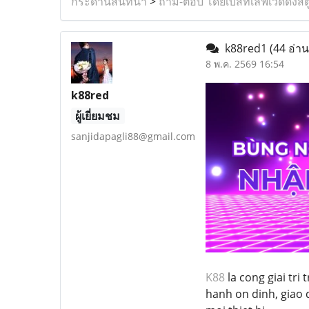
กระดานสนทนา
>
ถาม-ตอบ โดยเบสท์เลิฟเวดดิ้งสต
k88red1
(44 อ่าน
8 พ.ค. 2569 16:54
k88red
ผู้เยี่ยมชม
sanjidapagli88@gmail.com
K88
la cong giai tri
hanh on dinh, giao 