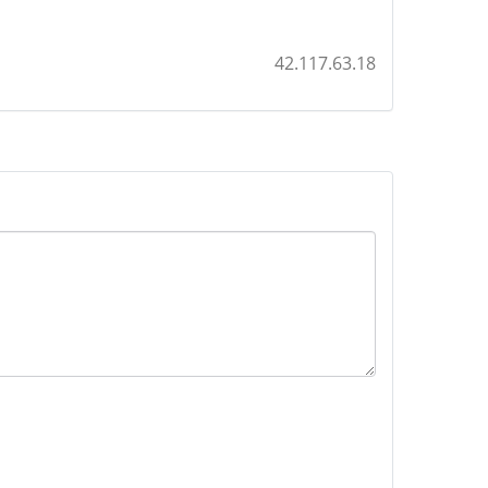
42.117.63.18