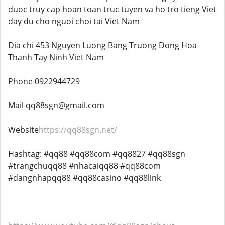
duoc truy cap hoan toan truc tuyen va ho tro tieng Viet
day du cho nguoi choi tai Viet Nam
Dia chi 453 Nguyen Luong Bang Truong Dong Hoa
Thanh Tay Ninh Viet Nam
Phone 0922944729
Mail qq88sgn@gmail.com
Website
https://qq88sgn.net/
Hashtag: #qq88 #qq88com #qq8827 #qq88sgn
#trangchuqq88 #nhacaiqq88 #qq88com
#dangnhapqq88 #qq88casino #qq88link