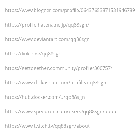
https://www.blogger.com/profile/06437653871531946789
https://profile.hatena.ne.jp/qq88sgn/
https://www.deviantart.com/qq88sgn
https://linktr.ee/qq88sgn
https://gettogether.community/profile/300757/
https://www.clickasnap.com/profile/qq88sgn
https://hub.docker.com/u/qq88sgn
https://www.speedrun.com/users/qq88sgn/about
https://www.twitch.tv/qq88sgn/about