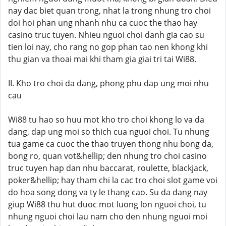
nay dac biet quan trong, nhat la trong nhung tro choi
doi hoi phan ung nhanh nhu ca cuoc the thao hay
casino truc tuyen. Nhieu nguoi choi danh gia cao su
tien loi nay, cho rang no gop phan tao nen khong khi
thu gian va thoai mai khi tham gia giai tri tai Wi88.
II. Kho tro choi da dang, phong phu dap ung moi nhu
cau
Wi88 tu hao so huu mot kho tro choi khong lo va da
dang, dap ung moi so thich cua nguoi choi. Tu nhung
tua game ca cuoc the thao truyen thong nhu bong da,
bong ro, quan vot&hellip; den nhung tro choi casino
truc tuyen hap dan nhu baccarat, roulette, blackjack,
poker&hellip; hay tham chi la cac tro choi slot game voi
do hoa song dong va ty le thang cao. Su da dang nay
giup Wi88 thu hut duoc mot luong lon nguoi choi, tu
nhung nguoi choi lau nam cho den nhung nguoi moi