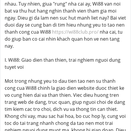
nhau. Tuy nhien, giua "rung" nha cai ay, Wi88 van noi
bat va thu hut hang nghin thanh vien tham gia moi
ngay. Dieu gi da lam nen suc hut manh liet nay? Bai viet
duoi day se cung ban di tim hieu nhung yeu to tao nen
thanh cong cua Wi88
https://wi88club.pro/
nha cai, tu
do giup ban co cai nhin khach quan hon ve nen tang
nay.
I. Wi88: Giao dien than thien, trai nghiem nguoi dung
tuyet voi
Mot trong nhung yeu to dau tien tao nen su thanh
cong cua Wi88 chinh la giao dien website duoc thiet ke
vo cung hien dai va than thien. Viec dieu huong tren
trang web de dang, truc quan, giup nguoi choi de dang
tim kiem cac tro choi, dich vu va thong tin can thiet.
Khong chi vay, mau sac hai hoa, bo cuc hop ly, cung voi
toc do tai trang nhanh chong da tao nen mot trai
nghiem nguoi dung muot ma, khong bi gian doan. Dieu