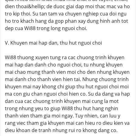
dien thoai&hellip; de duoc giai dap moi thac mac va ho
tro kip thoi. Su tan tam va chuyen nghiep cua doi ngu
ho tro khach hang da gop phan xay dung hinh anh tot
dep cua Wi88 trong long nguoi choi.
V. Khuyen mai hap dan, thu hut nguoi choi
Wi88 thuong xuyen tung ra cac chuong trinh khuyen
mai hap dan danh cho nguoi choi, tu nhung khuyen
mai chao mung thanh vien moi cho den nhung khuyen
mai danh cho thanh vien hien tai. Nhung chuong trinh
khuyen mai nay khong chi giup thu hut nguoi choi moi
ma con giu chan nguoi choi hien co. Su da dang va hap
dan cua cac chuong trinh khuyen mai cung la mot
trong nhung yeu to giup Wi88 thu hut hang nghin
thanh vien tham gia moi ngay. Tuy nhien, can luu y
rang viec tham gia khuyen mai can hieu ro dieu kien va
dieu khoan de tranh nhung rui ro khong dang co.