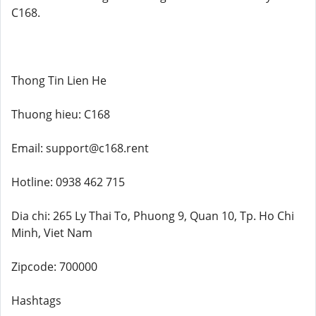
C168.
Thong Tin Lien He
Thuong hieu: C168
Email: support@c168.rent
Hotline: 0938 462 715
Dia chi: 265 Ly Thai To, Phuong 9, Quan 10, Tp. Ho Chi
Minh, Viet Nam
Zipcode: 700000
Hashtags