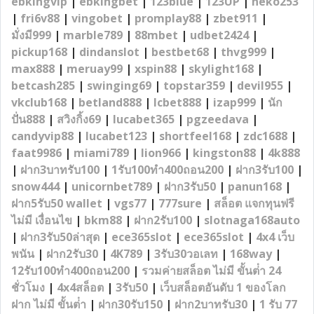
ebkingvip
|
ebkingbet
|
123blue
|
123UP
|
neko253
|
fri6v88
|
vingobet
|
promplay88
|
zbet911
|
มั่งมี999
|
marble789
|
88mbet
|
udbet2424
|
pickup168
|
dindanslot
|
bestbet68
|
thvg999
|
max888
|
meruay99
|
xspin88
|
skylight168
|
betcash285
|
swinging69
|
topstar359
|
devil955
|
vkclub168
|
betland888
|
lcbet888
|
izap999
|
นัก
ปั่น888
|
สวิงกิ้ง69
|
lucabet365
|
pgzeedava
|
candyvip88
|
lucabet123
|
shortfeel168
|
zdc1688
|
faat9986
|
miami789
|
lion966
|
kingston88
|
4k888
|
ฝาก3บาทรับ100
|
1รับ100ทํา400ถอน200
|
ฝาก3รับ100
|
snow444
|
unicornbet789
|
ฝาก3รับ50
|
panun168
|
ฝาก5รับ50 wallet
|
vgs77
|
777sure
|
สล็อต แจกทุนฟรี
ไม่มี เงื่อนไข
|
bkm88
|
ฝาก2รับ100
|
slotnaga168auto
|
ฝาก3รับ50ล่าสุด
|
ece365slot
|
ece365slot
|
4x4 เว็บ
พนัน
|
ฝาก2รับ30
|
4K789
|
3รับ30วอเลท
|
168way
|
12รับ100ทํา400ถอน200
|
รวมค่ายสล็อต ไม่มี ขั้นต่ํา 24
ชั่วโมง
|
4x4สล็อต
|
3รับ50
|
เว็บสล็อตอันดับ 1 ของโลก
ฝาก ไม่มี ขั้นต่ํา
|
ฝาก30รับ150
|
ฝาก2บาทรับ30
|
1 รับ 77