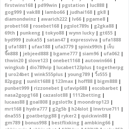
firstwins168
|
pd99win
|
pgstation
|
luc888
|
gog999
|
vak88
|
lambo66
|
judhai168
|
gk8
|
diamondwinz
|
awarich222
|
lv66
|
pgame8
|
probet168
|
rosebet168
|
pgslot789s
|
g2gka88
|
69th
|
punkeng
|
tokyo88
|
wynn lucky
|
gt655
|
byd999
|
zuka55
|
satan47
|
expressviva
|
ufa1888
|
ufa1881
|
ufax188
|
ufa3779
|
spinix99th
|
เจ็บ
จี๊ด888
|
jebjeed888
|
bgame777
|
siam96
|
ufa062
|
thwin20
|
slove123
|
onebet1168
|
autowin666
|
wingkub
|
dio789vip
|
lucabet123plus
|
togetherpg
|
uro24bet
|
wink555plus
|
young789
|
วิ้ง555
|
82pgpg
|
sunlit1688
|
123max
|
hoff88
|
bigm888
|
punbet999
|
rizzonebet
|
ufavip688
|
escobarbet
|
nasa2gopg168
|
cazaslot88
|
1112betting
|
lucaas88
|
goal808
|
pgslot9x
|
moondrop123
|
mrt168
|
hydra777
|
g2g5b
|
h24slot
|
lnwtrue711
|
dna555
|
goatbetpg88
|
ryker2
|
quickwin88
|
gm789
|
bonus998
|
bestflixking
|
ambking66
|