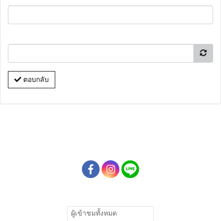
ตอบกลับ
ผู้เข้าชมวันนี้
6,885