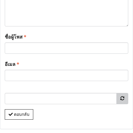
ชื่อผู้โพส
*
อีเมล
*
ตอบกลับ