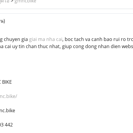
ูดิโอ
>
gmncbike
าน)
g chuyen gia
giai ma nha cai
, boc tach va canh bao rui ro t
a cai uy tin chan thuc nhat, giup cong dong nhan dien webs
 BIKE
nc.bike/
nc.bike
03 442