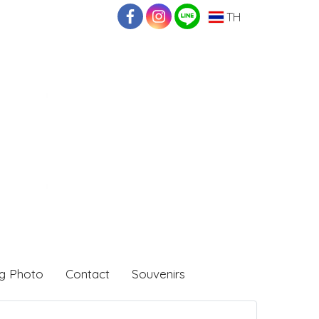
TH
g Photo
Contact
Souvenirs