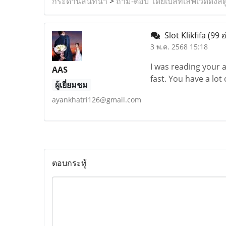
กระดานสนทนา
>
ถาม-ตอบ โดยเบสท์เลิฟเวดดิ้งสต
Slot Klikfifa
(99 อ
3 พ.ค. 2568 15:18
I was reading your a
AAS
fast. You have a lot 
ผู้เยี่ยมชม
ayankhatri126@gmail.com
ตอบกระทู้