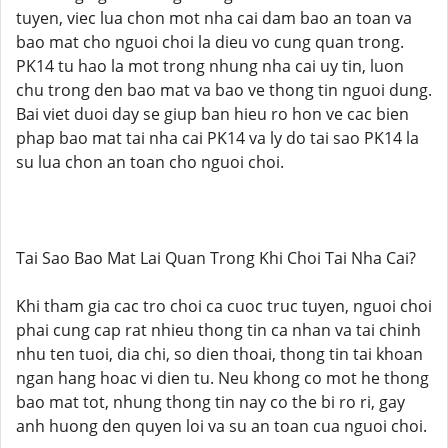
tuyen, viec lua chon mot nha cai dam bao an toan va
bao mat cho nguoi choi la dieu vo cung quan trong.
PK14 tu hao la mot trong nhung nha cai uy tin, luon
chu trong den bao mat va bao ve thong tin nguoi dung.
Bai viet duoi day se giup ban hieu ro hon ve cac bien
phap bao mat tai nha cai PK14 va ly do tai sao PK14 la
su lua chon an toan cho nguoi choi.
Tai Sao Bao Mat Lai Quan Trong Khi Choi Tai Nha Cai?
Khi tham gia cac tro choi ca cuoc truc tuyen, nguoi choi
phai cung cap rat nhieu thong tin ca nhan va tai chinh
nhu ten tuoi, dia chi, so dien thoai, thong tin tai khoan
ngan hang hoac vi dien tu. Neu khong co mot he thong
bao mat tot, nhung thong tin nay co the bi ro ri, gay
anh huong den quyen loi va su an toan cua nguoi choi.