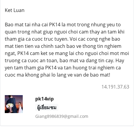
Ket Luan
Bao mat tai nha cai PK14 la mot trong nhung yeu to
quan trong nhat giup nguoi choi cam thay an tam khi
tham gia ca cuoc truc tuyen. Voi cac cong nghe bao
mat tien tien va chinh sach bao ve thong tin nghiem
ngat, PK14 cam ket se mang lai cho nguoi choi mot moi
truong ca cuoc an toan, bao mat va dang tin cay. Hay
yen tam tham gia PK14 va tan huong trai nghiem ca
cuoc ma khong phai lo lang ve van de bao mat!
14.191.37.63
pk14vip
ผู้เยี่ยมชม
Giang8986839@gmail.com