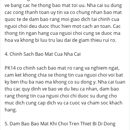
ve bang cac he thong bao mat toi uu. Nha cai su dung
cac cong thanh toan uy tin va co chung nhan bao mat
quoc te de dam bao rang moi giao dich tai chinh cua
nguoi choi deu duoc thuc hien mot cach an toan. Cac
thong tin ngan hang cua nguoi choi cung se duoc ma
hoa va khong bi luu tru lau dai de giam thieu rui ro.
4. Chinh Sach Bao Mat Cua Nha Cai
PK14 co chinh sach bao mat ro rang va nghiem ngat,
cam ket khong chia se thong tin cua nguoi choi voi bat
ky ben thu ba nao ma khong co su dong y. Nha cai tuan
thu cac quy dinh ve bao ve du lieu ca nhan, dam bao
rang thong tin cua nguoi choi chi duoc su dung cho
muc dich cung cap dich vu ca cuoc va cham soc khach
hang.
5. Dam Bao Bao Mat Khi Choi Tren Thiet Bi Di Dong