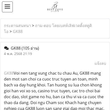
กระดานสนทนา
>
ถาม-ตอบ โดยเบสท์เลิฟเวดดิ้งสตูดิ
โอ
>
GK88
GK88
(105 อ่าน)
4 พ.ค. 2568 21:19
แจ้งลบ
GK88
Voi nen tang vung chac tu chau Au, GK88 mang
den mot san choi ca cuoc truc tuyen an toan, minh
bach va day hung khoi. Tan huong su lua chon khong
gioi han voi xo so, casino truc tuyen, cac tro choi bai
doc dao, slot game no hu, ban ca thu vi va ca cuoc the
thao da dang. Doi ngu Cham soc Khach hang chuyen
nghiep cua GK88 luon san sang giai dap moi thac mac.