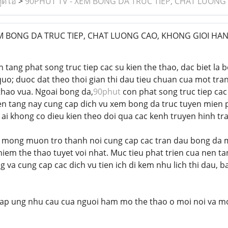
ูดิโอ
>
90PHUT TV - XEM BONG DA TRUC TIEP, CHAT LUONG
M BONG DA TRUC TIEP, CHAT LUONG CAO, KHONG GIOI HA
 tang phat song truc tiep cac su kien the thao, dac biet la 
; duoc dat theo thoi gian thi dau tieu chuan cua mot tran
thao vua. Ngoai bong da,
90phut
con phat song truc tiep ca
 tang nay cung cap dich vu xem bong da truc tuyen mien ph
i khong co dieu kien theo doi qua cac kenh truyen hinh tra
i mong muon tro thanh noi cung cap cac tran dau bong da 
iem the thao tuyet voi nhat. Muc tieu phat trien cua nen ta
 va cung cap cac dich vu tien ich di kem nhu lich thi dau, b
ap ung nhu cau cua nguoi ham mo the thao o moi noi va moi 