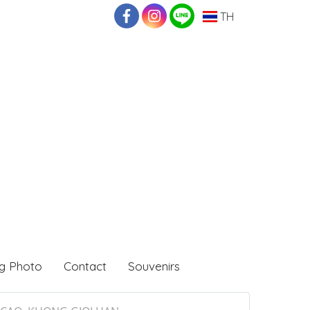
TH
g Photo
Contact
Souvenirs