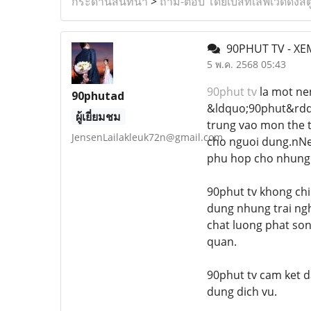
กระดานสนทนา
>
ถาม-ตอบ โดยเบสท์เลิฟเวดดิ้งสต
90PHUT TV - XE
5 พ.ค. 2568 05:43
90phut tv
la mot nen
90phutad
&ldquo;90phut&rdquo
ผู้เยี่ยมชม
trung vao mon the 
JensenLailakleuk72n@gmail.com
cho nguoi dung.nNen
phu hop cho nhung a
90phut tv khong ch
dung nhung trai ngh
chat luong phat song
quan.
90phut tv cam ket d
dung dich vu.