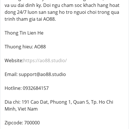
va uu dai dinh ky. Doi ngu cham soc khach hang hoat
dong 24/7 luon san sang ho tro nguoi choi trong qua
trinh tham gia tai AO88.
Thong Tin Lien He
Thuong hieu: AO88
Website:
https://ao88.studio/
Email: support@ao88.studio
Hotline: 0932684157
Dia chi: 191 Cao Dat, Phuong 1, Quan 5, Tp. Ho Chi
Minh, Viet Nam
Zipcode: 700000