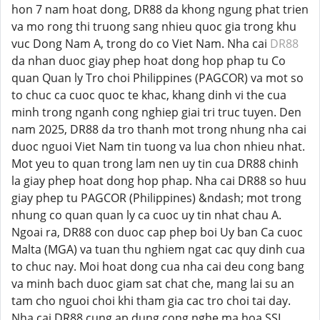
hon 7 nam hoat dong, DR88 da khong ngung phat trien
va mo rong thi truong sang nhieu quoc gia trong khu
vuc Dong Nam A, trong do co Viet Nam. Nha cai
DR88
da nhan duoc giay phep hoat dong hop phap tu Co
quan Quan ly Tro choi Philippines (PAGCOR) va mot so
to chuc ca cuoc quoc te khac, khang dinh vi the cua
minh trong nganh cong nghiep giai tri truc tuyen. Den
nam 2025, DR88 da tro thanh mot trong nhung nha cai
duoc nguoi Viet Nam tin tuong va lua chon nhieu nhat.
Mot yeu to quan trong lam nen uy tin cua DR88 chinh
la giay phep hoat dong hop phap. Nha cai DR88 so huu
giay phep tu PAGCOR (Philippines) &ndash; mot trong
nhung co quan quan ly ca cuoc uy tin nhat chau A.
Ngoai ra, DR88 con duoc cap phep boi Uy ban Ca cuoc
Malta (MGA) va tuan thu nghiem ngat cac quy dinh cua
to chuc nay. Moi hoat dong cua nha cai deu cong bang
va minh bach duoc giam sat chat che, mang lai su an
tam cho nguoi choi khi tham gia cac tro choi tai day.
Nha cai DR88 cung ap dung cong nghe ma hoa SSL