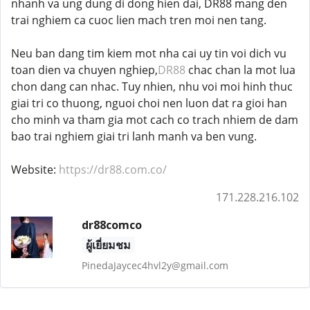
nhanh va ung dung di dong hien dai, DR88 mang den
trai nghiem ca cuoc lien mach tren moi nen tang.
Neu ban dang tim kiem mot nha cai uy tin voi dich vu
toan dien va chuyen nghiep,
DR88
chac chan la mot lua
chon dang can nhac. Tuy nhien, nhu voi moi hinh thuc
giai tri co thuong, nguoi choi nen luon dat ra gioi han
cho minh va tham gia mot cach co trach nhiem de dam
bao trai nghiem giai tri lanh manh va ben vung.
Website:
https://dr88.com.co/
171.228.216.102
dr88comco
ผู้เยี่ยมชม
PinedaJaycec4hvl2y@gmail.com