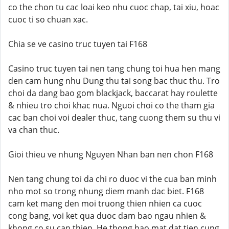
co the chon tu cac loai keo nhu cuoc chap, tai xiu, hoac
cuoc ti so chuan xac.
Chia se ve casino truc tuyen tai F168
Casino truc tuyen tai nen tang chung toi hua hen mang
den cam hung nhu Dung thu tai song bac thuc thu. Tro
choi da dang bao gom blackjack, baccarat hay roulette
& nhieu tro choi khac nua. Nguoi choi co the tham gia
cac ban choi voi dealer thuc, tang cuong them su thu vi
va chan thuc.
Gioi thieu ve nhung Nguyen Nhan ban nen chon F168
Nen tang chung toi da chi ro duoc vi the cua ban minh
nho mot so trong nhung diem manh dac biet. F168
cam ket mang den moi truong thien nhien ca cuoc
cong bang, voi ket qua duoc dam bao ngau nhien &
khong co su can thiep. He thong bao mat dat tien cung