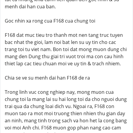
menh dai han cua ban.
Goc nhin xa rong cua F168 cua chung toi
F168 dat muc tieu tro thanh mot nen tang truc tuyen
bac nhat the gioi, lam noi bat len su uy tin cho cac
trang toi tu viet nam. Bon toi dat mong muon dung chi
mang den Dung thu giai tri vuot troi ma con cau hinh
thiet lap cac tieu chuan moi ve uy tin & trach nhiem.
Chia se ve su menh dai han F168 de ra
Trong linh vuc cong nghiep nay, mong muon cua
chung toi la mang lai su hai long toi da cho nguoi dung
trai qua da chung loai dich vu. Ngoai ra, F168 con
muon tao ra mot moi truong thien nhien thu gian day
an ninh, mang tinh trong sach va hon het la cong bang
voi moi Anh chi. F168 muon gop phan nang cao cam