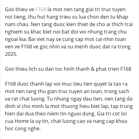
Gioi thieu ve
F168
la mot nen tang giai tri truc tuyen
noi tieng, thu hut hang trieu su lua chon den tu khap
nam chau. Nen tang duoc kien thiet de cho ai thich trai
nghiem su khac biet noi bat doi voi nhung trang chu
ngoai kia. Bai viet nay se cung cap mot cai nhin toan
ven ve F168 ve goc nhin va su menh duoc dat ra trong
2025.
Gioi thieu lich su dan toc hinh thanh & phat trien F168
F168 duoc thanh lap voi muc tieu tien quyet la tao ra
mot nen tang thu gian truc tuyen an toan, trong sach
va rat chat luong. Tu nhung ngay dau tien, nen tang da
dinh vi cho minh la mot thuong hieu biet lap, tap trung
hien dai dua theo niem tin nguoi dung. Gia tri cot loi
cua Home la uy tin, chat luong cao va nang cap khoa
hoc cong nghe.