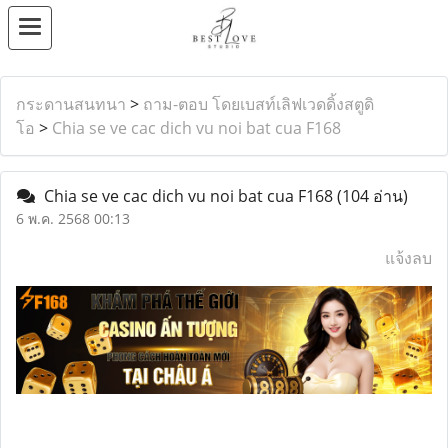
กระดานสนทนา
>
ถาม-ตอบ โดยเบสท์เลิฟเวดดิ้งสตูดิ
โอ
>
Chia se ve cac dich vu noi bat cua F168
Chia se ve cac dich vu noi bat cua F168
(104 อ่าน)
6 พ.ค. 2568 00:13
แจ้งลบ