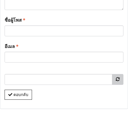
ชื่อผู้โพส
*
อีเมล
*
ตอบกลับ