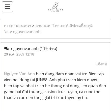
กระดานสนทนา
>
ถาม-ตอบ โดยเบสท์เลิฟเวดดิ้งสตูดิ
โอ
>
nguyenvananh
nguyenvananh
(119 อ่าน)
20 พ.ค. 2569 12:18
แจ้งลบ
Nguyen Van Anh
hien đang đam nhan vai tro Bien tap
vien noi dung tai JUN88. Anh phu trach kiem duyet,
bien tap va phat trien he thong noi dung lien quan đen
game bai đoi thuong, casino truc tuyen, ca cuoc the
thao va cac nen tang giai tri truc tuyen uy tin.