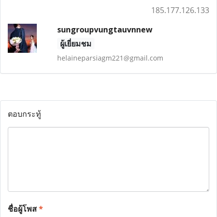
185.177.126.133
sungroupvungtauvnnew
ผู้เยี่ยมชม
helaineparsiagm221@gmail.com
ตอบกระทู้
ชื่อผู้โพส
*