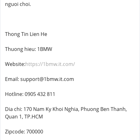
nguoi choi.
Thong Tin Lien He
Thuong hieu: 1BMW
Website:
https://1bmw.it.com/
Email: support@1bmw.it.com
Hotline: 0905 432 811
Dia chi: 170 Nam Ky Khoi Nghia, Phuong Ben Thanh,
Quan 1, TP.HCM
Zipcode: 700000