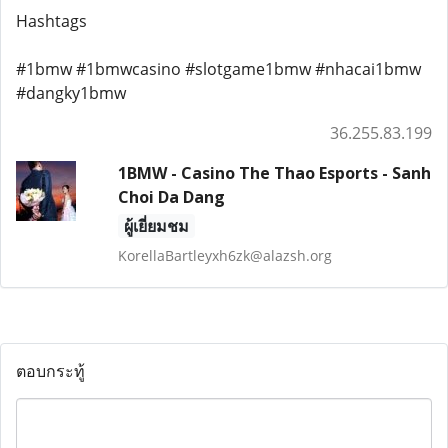
Hashtags
#1bmw #1bmwcasino #slotgame1bmw #nhacai1bmw
#dangky1bmw
36.255.83.199
1BMW - Casino The Thao Esports - Sanh
Choi Da Dang
ผู้เยี่ยมชม
KorellaBartleyxh6zk@alazsh.org
ตอบกระทู้