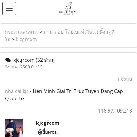
กระดานสนทนา
>
ถาม-ตอบ โดยเบสท์เลิฟเวดดิ้งสตูดิ
โอ
>
kjcgrcom
kjcgrcom
(52 อ่าน)
24 พ.ค. 2569 01:36
แจ้งลบ
nha cai kjc
- Lien Minh Giai Tri Truc Tuyen Dang Cap
Quoc Te
116.97.109.218
kjcgrcom
ผู้เยี่ยมชม