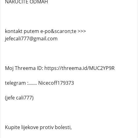
NARUČITE ODMAH
kontakt putem e-po&scaron;te >>>
jefecali777@gmail.com
Moj Threema ID: https://threema.id/MUC2YP9R
telegram :....... Nicecoff179373
(jefe cali777)
Kupite lijekove protiv bolesti,