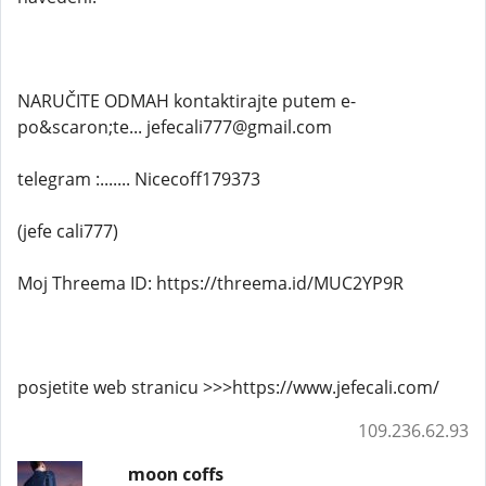
NARUČITE ODMAH kontaktirajte putem e-
po&scaron;te... jefecali777@gmail.com
telegram :....... Nicecoff179373
(jefe cali777)
Moj Threema ID: https://threema.id/MUC2YP9R
posjetite web stranicu >>>https://www.jefecali.com/
109.236.62.93
moon coffs