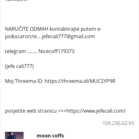
NARUČITE ODMAH kontaktirajte putem e-
po&scaron;te... jefecali777@gmail.com
telegram :....... Nicecoff179373
(jefe cali777)
Moj Threema ID: https://threema.id/MUC2YP9R
posjetite web stranicu >>>https://www.jefecali.com/
109.236.62.93
moon coffs