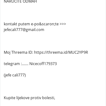
NARUČITE ODMAH
kontakt putem e-po&scaron;te >>>
jefecali777@gmail.com
Moj Threema ID: https://threema.id/MUC2YP9R
telegram :....... Nicecoff179373
(jefe cali777)
Kupite lijekove protiv bolesti,