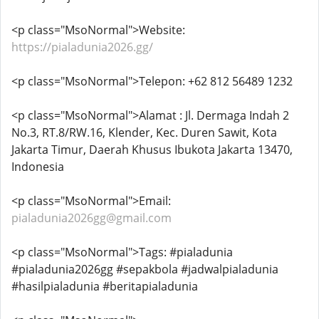
<p class="MsoNormal">Website:
https://pialadunia2026.gg/
<p class="MsoNormal">Telepon: +62 812 56489 1232
<p class="MsoNormal">Alamat : Jl. Dermaga Indah 2
No.3, RT.8/RW.16, Klender, Kec. Duren Sawit, Kota
Jakarta Timur, Daerah Khusus Ibukota Jakarta 13470,
Indonesia
<p class="MsoNormal">Email:
pialadunia2026gg@gmail.com
<p class="MsoNormal">Tags: #pialadunia
#pialadunia2026gg #sepakbola #jadwalpialadunia
#hasilpialadunia #beritapialadunia