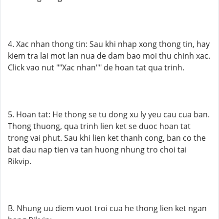
4. Xac nhan thong tin: Sau khi nhap xong thong tin, hay
kiem tra lai mot lan nua de dam bao moi thu chinh xac.
Click vao nut ""Xac nhan"" de hoan tat qua trinh.
5. Hoan tat: He thong se tu dong xu ly yeu cau cua ban.
Thong thuong, qua trinh lien ket se duoc hoan tat
trong vai phut. Sau khi lien ket thanh cong, ban co the
bat dau nap tien va tan huong nhung tro choi tai
Rikvip.
B. Nhung uu diem vuot troi cua he thong lien ket ngan