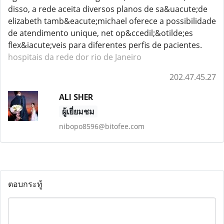
disso, a rede aceita diversos planos de sa&uacute;de
elizabeth tamb&eacute;michael oferece a possibilidade
de atendimento unique, net op&ccedil;&otilde;es
flex&iacute;veis para diferentes perfis de pacientes.
hospitais da rede dor rio de Janeiro
202.47.45.27
ALI SHER
ผู้เยี่ยมชม
nibopo8596@bitofee.com
ตอบกระทู้