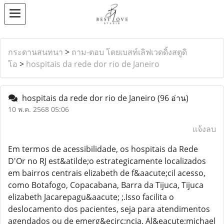
กระดานสนทนา
>
ถาม-ตอบ โดยเบสท์เลิฟเวดดิ้งสตูดิ
โอ
>
hospitais da rede dor rio de Janeiro
hospitais da rede dor rio de Janeiro
(96 อ่าน)
10 พ.ค. 2568 05:06
แจ้งลบ
Em termos de acessibilidade, os hospitais da Rede
D'Or no RJ est&atilde;o estrategicamente localizados
em bairros centrais elizabeth de f&aacute;cil acesso,
como Botafogo, Copacabana, Barra da Tijuca, Tijuca
elizabeth Jacarepagu&aacute; ;.Isso facilita o
deslocamento dos pacientes, seja para atendimentos
agendados ou de emerg&ecirc;ncia. Al&eacute;michael