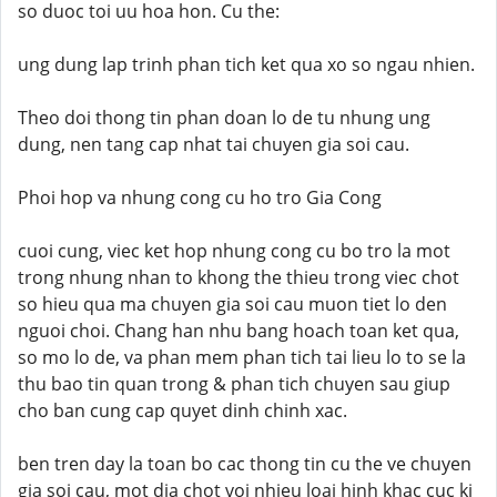
so duoc toi uu hoa hon. Cu the:
ung dung lap trinh phan tich ket qua xo so ngau nhien.
Theo doi thong tin phan doan lo de tu nhung ung
dung, nen tang cap nhat tai chuyen gia soi cau.
Phoi hop va nhung cong cu ho tro Gia Cong
cuoi cung, viec ket hop nhung cong cu bo tro la mot
trong nhung nhan to khong the thieu trong viec chot
so hieu qua ma chuyen gia soi cau muon tiet lo den
nguoi choi. Chang han nhu bang hoach toan ket qua,
so mo lo de, va phan mem phan tich tai lieu lo to se la
thu bao tin quan trong & phan tich chuyen sau giup
cho ban cung cap quyet dinh chinh xac.
ben tren day la toan bo cac thong tin cu the ve chuyen
gia soi cau, mot dia chot voi nhieu loai hinh khac cuc ki