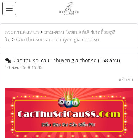
กระดานสนทนา
>
ถาม-ตอบ โดยเบสท์เลิฟเวดดิ้งสตูดิ
โอ
>
Cao thu soi cau - chuyen gia chot so
Cao thu soi cau - chuyen gia chot so
(168 อ่าน)
10 พ.ค. 2568 15:35
แจ้งลบ