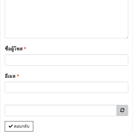
ชื่อผู้โพส
*
อีเมล
*
ตอบกลับ