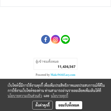
ผู้เข้าชมวันนี้
12,329
Powered by
MakeWebEasy.com
เว็บไซต์นี้มีการใช้งานคุกกี้ เพื่อเพิ่มประสิทธิภาพและประสบการณ์ที่ดีใน
การใช้งานเว็บไซต์ของท่าน ท่านสามารถอ่านรายละเอียดเพิ่มเติมได้ที่
นโยบายความเป็นส่วนตัว
และ
นโยบายคุกกี้
ตั้งค่าคุกกี้
ยอมรับทั้งหมด