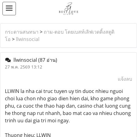
กระดานสนทนา
>
ถาม-ตอบ โดยเบสท์เลิฟเวดดิ้งสตูดิ
โอ
>
llwinsocial
llwinsocial
(87 อ่าน)
27 พ.ค. 2569 13:12
แจ้งลบ
LLWIN la nha cai truc tuyen uy tin duoc nhieu nguoi
choi lua chon nho giao dien hien dai, kho game phong
phu, ca cuoc the thao hap dan, casino chat luong cung
he thong nap rut nhanh, bao mat cao va nhieu chuong
trinh uu dai gia tri moi ngay.
Thuong hieu: LLWIN