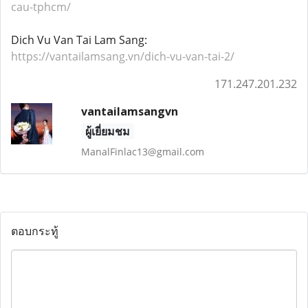
cau-tphcm/
Dich Vu Van Tai Lam Sang:
https://vantailamsang.vn/dich-vu-van-tai-2/
171.247.201.232
vantailamsangvn
ผู้เยี่ยมชม
ManalFinlac13@gmail.com
ตอบกระทู้