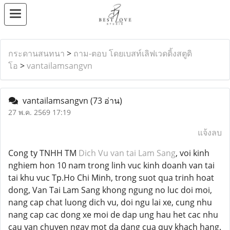
กระดานสนทนา
>
ถาม-ตอบ โดยเบสท์เลิฟเวดดิ้งสตูดิ
โอ
>
vantailamsangvn
vantailamsangvn
(73 อ่าน)
27 พ.ค. 2569 17:19
แจ้งลบ
Cong ty TNHH TM
Dich Vu van tai Lam Sang
, voi kinh
nghiem hon 10 nam trong linh vuc kinh doanh van tai
tai khu vuc Tp.Ho Chi Minh, trong suot qua trinh hoat
dong, Van Tai Lam Sang khong ngung no luc doi moi,
nang cap chat luong dich vu, doi ngu lai xe, cung nhu
nang cap cac dong xe moi de dap ung hau het cac nhu
cau van chuyen ngay mot da dang cua quy khach hang.