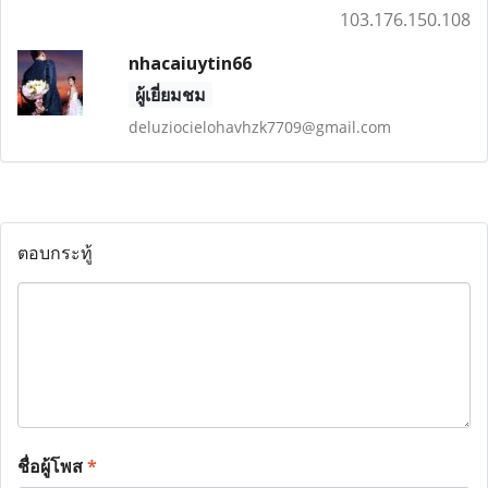
103.176.150.108
nhacaiuytin66
ผู้เยี่ยมชม
deluziocielohavhzk7709@gmail.com
ตอบกระทู้
ชื่อผู้โพส
*