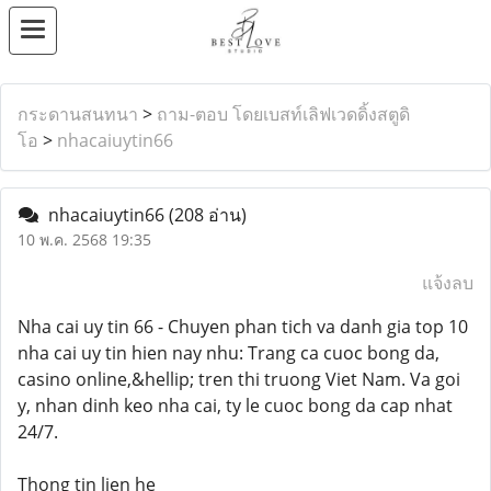
กระดานสนทนา
>
ถาม-ตอบ โดยเบสท์เลิฟเวดดิ้งสตูดิ
โอ
>
nhacaiuytin66
nhacaiuytin66
(208 อ่าน)
10 พ.ค. 2568 19:35
แจ้งลบ
Nha cai uy tin 66 - Chuyen phan tich va danh gia top 10
nha cai uy tin hien nay nhu: Trang ca cuoc bong da,
casino online,&hellip; tren thi truong Viet Nam. Va goi
y, nhan dinh keo nha cai, ty le cuoc bong da cap nhat
24/7.
Thong tin lien he