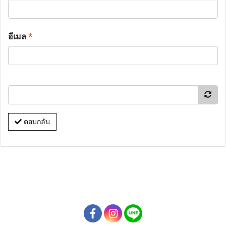
อีเมล
*
ตอบกลับ