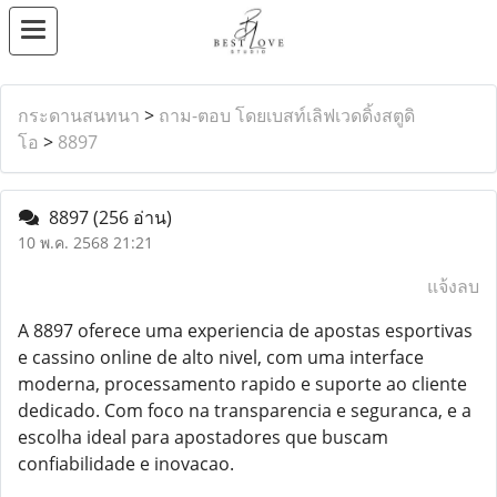
กระดานสนทนา
>
ถาม-ตอบ โดยเบสท์เลิฟเวดดิ้งสตูดิ
โอ
>
8897
8897
(256 อ่าน)
10 พ.ค. 2568 21:21
แจ้งลบ
A 8897 oferece uma experiencia de apostas esportivas
e cassino online de alto nivel, com uma interface
moderna, processamento rapido e suporte ao cliente
dedicado. Com foco na transparencia e seguranca, e a
escolha ideal para apostadores que buscam
confiabilidade e inovacao.