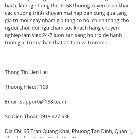
bach; khong nhung the, F168 thuong xuyen trien khai
cac chuong trinh khuyen mai hap dan cung qua tang
gia tri moi ngay nham gia tang co hoi chien thang cho
nguoi choi; doi ngu cham soc khach hang chuyen
nghiep lam viec 24/7 luon san sang ho tro de hanh
trinh giai tri cua ban that an tam va tron ven.
Thong Tin Lien He:
Thuong Hieu: F168
Email: support@f168.team
So Dien Thoai: 0919 427 536
Dia Chi: 95 Tran Quang Khai, Phuong Tan Dinh, Quan 1,