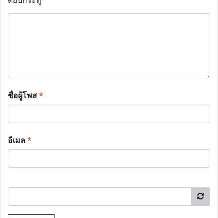
ตอบกระทู้
ชื่อผู้โพส
*
อีเมล
*