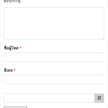
ตอบกระทู้
ชื่อผู้โพส
*
อีเมล
*