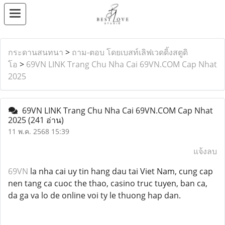
กระดานสนทนา
>
ถาม-ตอบ โดยเบสท์เลิฟเวดดิ้งสตูดิ
โอ
>
69VN LINK Trang Chu Nha Cai 69VN.COM Cap Nhat
2025
69VN LINK Trang Chu Nha Cai 69VN.COM Cap Nhat
2025
(241 อ่าน)
11 พ.ค. 2568 15:39
แจ้งลบ
69VN
la nha cai uy tin hang dau tai Viet Nam, cung cap
nen tang ca cuoc the thao, casino truc tuyen, ban ca,
da ga va lo de online voi ty le thuong hap dan.