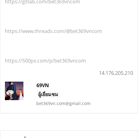
https://gitlab.com/bet369vncom
https://www.threads.com/@bet369vncom
https://500px.com/p/bet369vncom
14.176.205.210
69VN
ผู้เยี่ยมชม
bet369vn.com@gmail.com