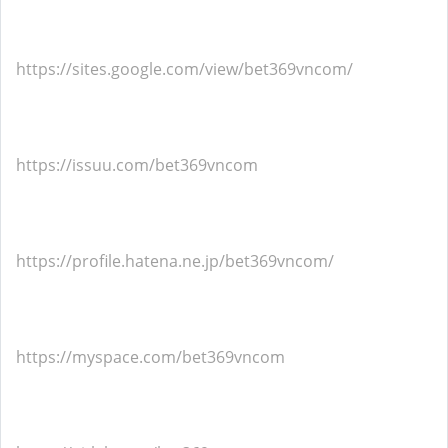
https://sites.google.com/view/bet369vncom/
https://issuu.com/bet369vncom
https://profile.hatena.ne.jp/bet369vncom/
https://myspace.com/bet369vncom