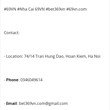
#69VN #Nha Cai 69VN #bet369vn #69vn.com
Contact:
- Location: 74/14 Tran Hung Dao, Hoan Kiem, Ha Noi
-
Phone
: 0346049614
-
Email
: bet369vn.com@gmail.com