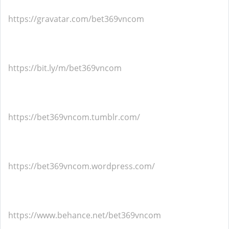
https://gravatar.com/bet369vncom
https://bit.ly/m/bet369vncom
https://bet369vncom.tumblr.com/
https://bet369vncom.wordpress.com/
https://www.behance.net/bet369vncom