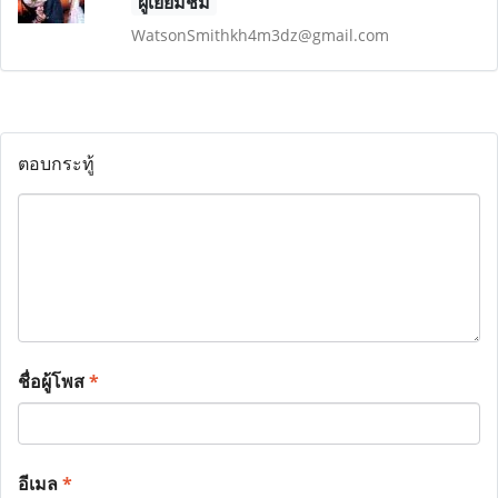
ผู้เยี่ยมชม
WatsonSmithkh4m3dz@gmail.com
ตอบกระทู้
ชื่อผู้โพส
*
อีเมล
*