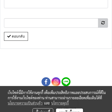
ตอบกลับ
เว็บไซต์นี้มีการใช้งานคุกกี้ เพื่อเพิ่มประสิทธิภาพและประสบการณ์ที่ดีใน
การใช้งานเว็บไซต์ของท่าน ท่านสามารถอ่านรายละเอียดเพิ่มเติมได้ที่
นโยบายความเป็นส่วนตัว
และ
นโยบายคุกกี้
ผู้เข้าชมทั้งหมด
11,475,237