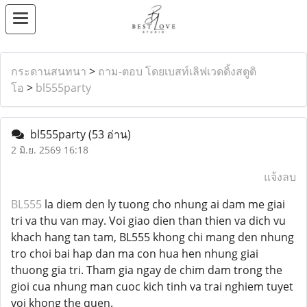
กระดานสนทนา
>
ถาม-ตอบ โดยเบสท์เลิฟเวดดิ้งสตูดิ
โอ
>
bl555party
bl555party
(53 อ่าน)
2 มิ.ย. 2569 16:18
แจ้งลบ
BL555
la diem den ly tuong cho nhung ai dam me giai
tri va thu van may. Voi giao dien than thien va dich vu
khach hang tan tam, BL555 khong chi mang den nhung
tro choi bai hap dan ma con hua hen nhung giai
thuong gia tri. Tham gia ngay de chim dam trong the
gioi cua nhung man cuoc kich tinh va trai nghiem tuyet
voi khong the quen.